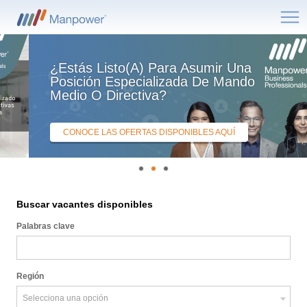
Me
¿Estás Listo(a) Para Asumir Una
Posición Especializada De Mando
Medio O Directiva?
CONOCE LAS OFERTAS DISPONIBLES AQUÍ
Buscar vacantes disponibles
Palabras clave
Selecciona una opción
Región
Selecciona una opción