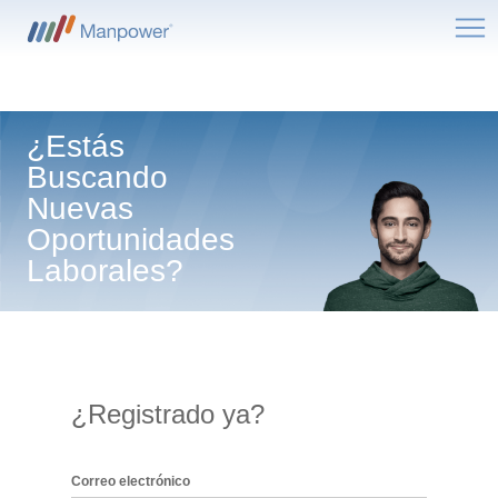
Me
¿Estás
Buscando
Nuevas
Oportunidades
Laborales?
¿Registrado ya?
Inicio de sesión: usuario y contraseña
Correo electrónico