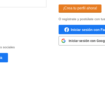
¡Crea tu perfil ahora!
O regístrate y postúlate con tu
Iniciar sesión con F
Iniciar sesión con Goog
es sociales
ok