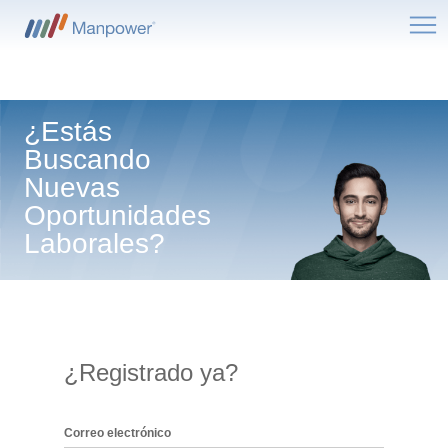
Me
¿Estás
Buscando
Nuevas
Oportunidades
Laborales?
¿Registrado ya?
Inicio de sesión: usuario y contraseña
Correo electrónico