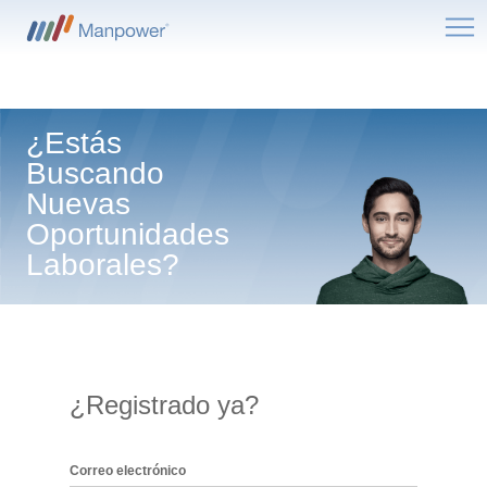
Me
¿Estás
Buscando
Nuevas
Oportunidades
Laborales?
¿Registrado ya?
Inicio de sesión: usuario y contraseña
Correo electrónico