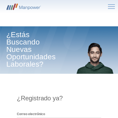
Me
¿Estás
Buscando
Nuevas
Oportunidades
Laborales?
¿Registrado ya?
Inicio de sesión: usuario y contraseña
Correo electrónico