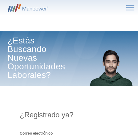
Me
¿Estás
Buscando
Nuevas
Oportunidades
Laborales?
¿Registrado ya?
Inicio de sesión: usuario y contraseña
Correo electrónico