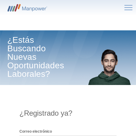
Me
¿Estás
Buscando
Nuevas
Oportunidades
Laborales?
¿Registrado ya?
Inicio de sesión: usuario y contraseña
Correo electrónico