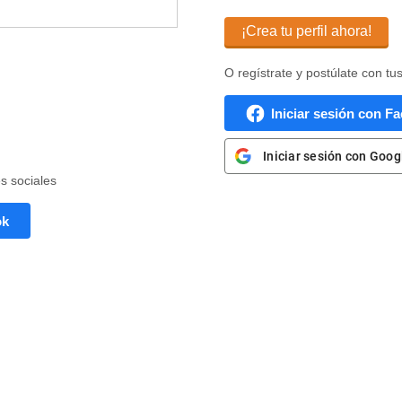
¡Crea tu perfil ahora!
O regístrate y postúlate con tu
Iniciar sesión con F
Iniciar sesión con Goog
es sociales
ok