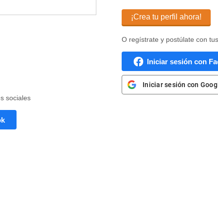
¡Crea tu perfil ahora!
O regístrate y postúlate con tu
Iniciar sesión con F
Iniciar sesión con Goog
es sociales
ok