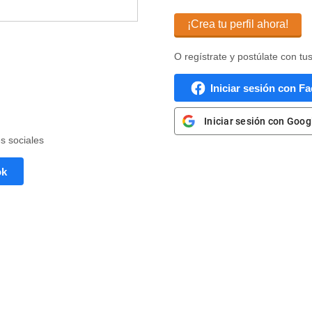
¡Crea tu perfil ahora!
O regístrate y postúlate con tu
Iniciar sesión con F
Iniciar sesión con Goog
es sociales
ok