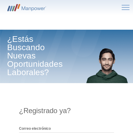
Me
¿Estás
Buscando
Nuevas
Oportunidades
Laborales?
¿Registrado ya?
Inicio de sesión: usuario y contraseña
Correo electrónico