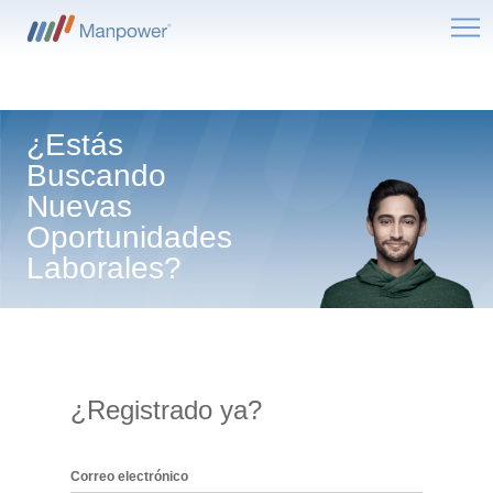
Me
¿Estás
Buscando
Nuevas
Oportunidades
Laborales?
¿Registrado ya?
Inicio de sesión: usuario y contraseña
Correo electrónico