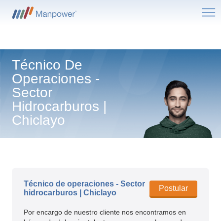
Me
Técnico De
Operaciones -
Sector
Hidrocarburos |
Chiclayo
Técnico de operaciones - Sector
Postular
hidrocarburos | Chiclayo
Por encargo de nuestro cliente nos encontramos en