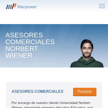
Me
ASESORES
COMERCIALES
NORBERT
WIENER
ASESORES COMERCIALES
Postular
Por encargo de nuestro cliente Universidad Norbert
Wiener, importante empresa del rubro Educativo, nos